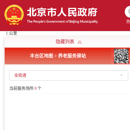
1 公里
隐藏列表
丰台区地图 > 养老服务驿站
全街道
当前服务场所
0
个