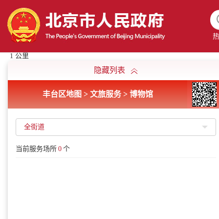
1 公里
隐藏列表
丰台区地图 > 文旅服务 > 博物馆
全街道
当前服务场所
0
个