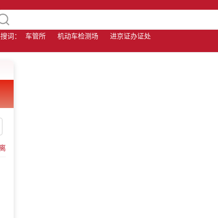
热搜词：
车管所
机动车检测场
进京证办证处
离