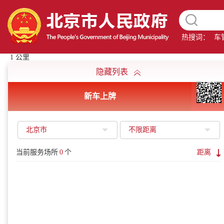
热搜词：
车
1 公里
隐藏列表
新车上牌
北京市
不限距离
当前服务场所
0
个
距离