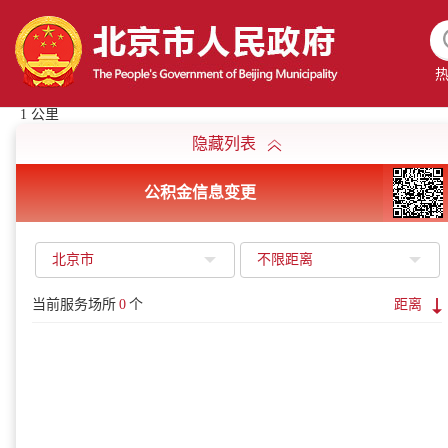
1 公里
隐藏列表
公积金信息变更
北京市
不限距离
当前服务场所
0
个
距离